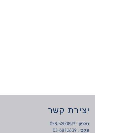
יצירת קשר
טלפון :
058-5200899
: פקס
03-6812639