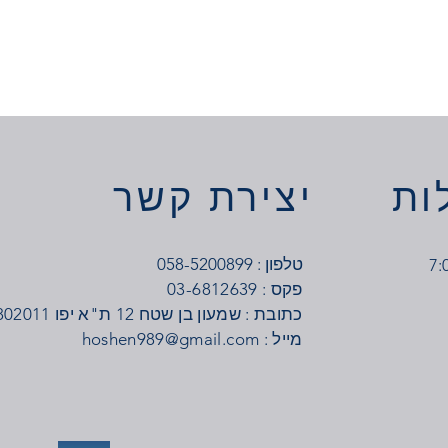
ות
יצירת קשר
טלפון : 058-5200899
03-6812639 : פקס
כתובת : שמעון בן שטח 12 ת"א יפו 6802011
: מייל
hoshen989@gmail.com