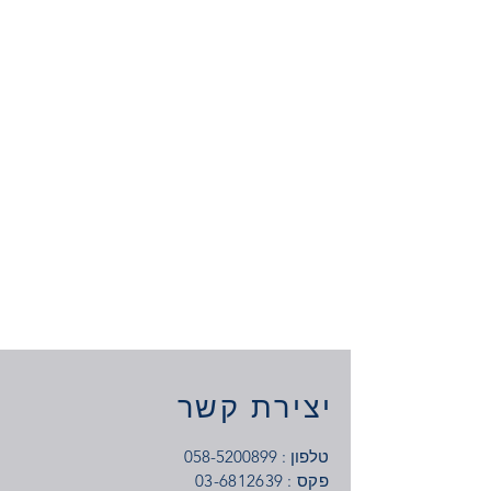
יצירת קשר
טלפון :
058-5200899
: פקס
03-6812639