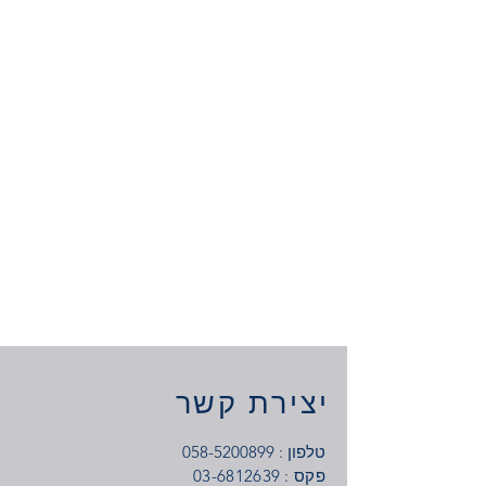
מחיר
יצירת קשר
טלפון :
058-5200899
: פקס
03-6812639