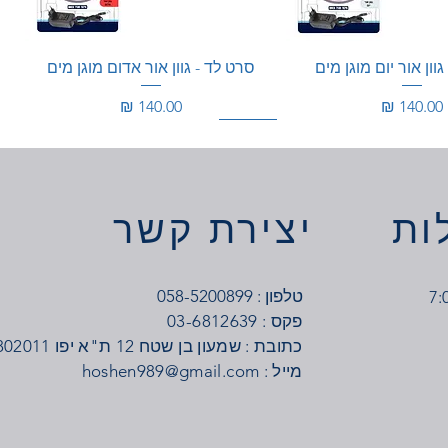
וון אור יום מוגן מים
סרט לד - גוון אור אדום מוגן מים
מחיר
מחיר
100W
350W
ות
יצירת קשר
טלפון : 058-5200899
03-6812639 : פקס
כתובת : שמעון בן שטח 12 ת"א יפו 6802011
: מייל
hoshen989@gmail.com
בר מתח 12V
בר מתח 24V
דרייבר מתח 24V
דרייבר מתח 12V
מחיר
מחיר
מחיר
מחיר