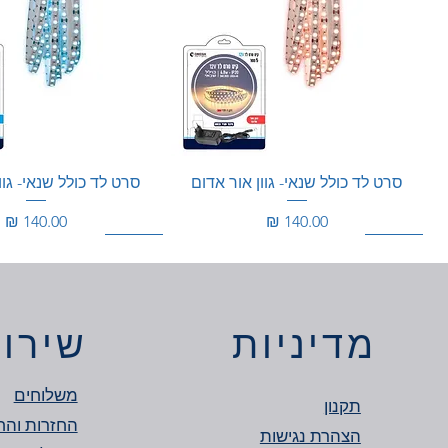
סרט לד כולל שנאי- גוון אור אדום
סרט לד כולל שנאי- גוו
מחיר
מחיר
150W
360W
מוגן מים
150W
מדיניות
שירות
משלוחים
תקנון
החזרות והח
הצהרת נגישות