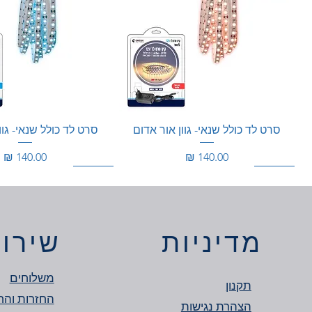
סרט לד כולל שנאי- גוון אור אדום
סרט לד כולל שנאי- גוו
מחיר
מחיר
150W
360W
מוגן מים
150W
מדיניות
שירות
משלוחים
תקנון
החזרות והח
הצהרת נגישות