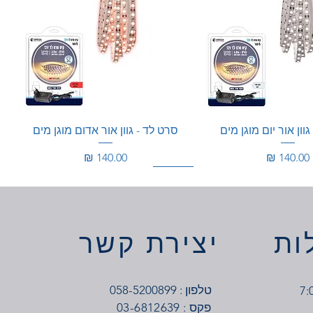
וון אור יום מוגן מים
סרט לד - גוון אור אדום מוגן מים
מחיר
מחיר
100W
350W
ות
יצירת קשר
טלפון : 058-5200899
03-6812639 : פקס