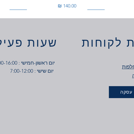
מחיר
100W
200W
200W
 לקוחות
שעות פעיל
יום ראשון-חמישי : 7:00-16:00
לפות
יום שישי : 7:00-12:00
 עסקה
ון אור חם
דרייבר מתח 12V
סרט לד קיט 5 מטר 14W כולל שנאי-
דריי
דריי
גוון אור יום
מחיר
מחיר