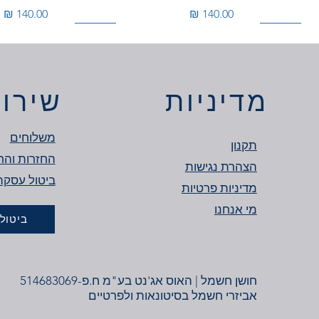
מחיר
מחיר
150W
360W
מוגן מים
150W
מדיניות
שירות
משלוחים
תקנון
החזרות והח
הצהרת נגישות
מדיניות פרטיות
מי אנחנו
ביטול
דרייבר מתח 12V
דרייבר מתח 24V
סרט לד - גוון אור כחול מוגן מים
דרייבר מתח 24V
סרט לד כולל שנאי- גו
מחיר
מחיר
מחיר
מחיר
מחיר
חושן חשמל | האוס אג'נט בע"מ ח.פ-514683069
אביזרי חשמל בסיטונאות ולפרטיים