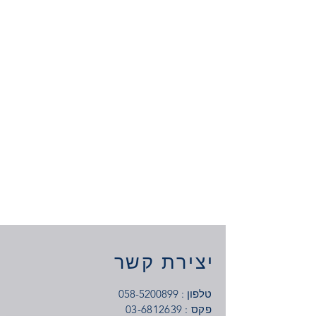
יצירת קשר
טלפון :
058-5200899
: פקס
03-6812639