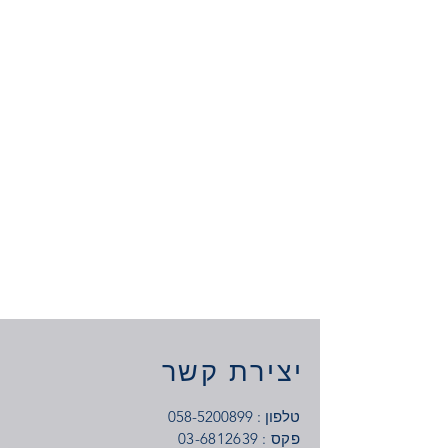
יצירת קשר
טלפון :
058-5200899
: פקס
03-6812639