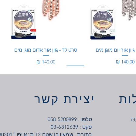
וון אור יום מוגן מים
סרט לד - גוון אור אדום מוגן מים
מחיר
מחיר
100W
350W
ות
יצירת קשר
טלפון : 058-5200899
03-6812639 : פקס
כתובת : שמעון בן שטח 12 ת"א יפו 6802011