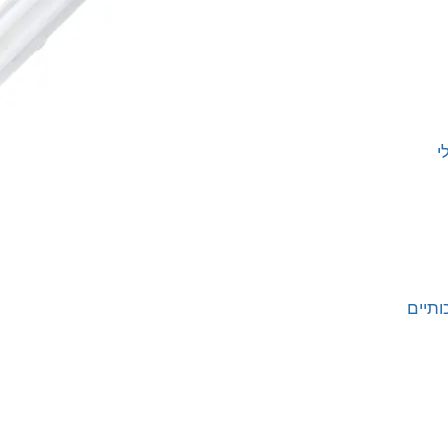
י PC (פולי
ים איכותיים