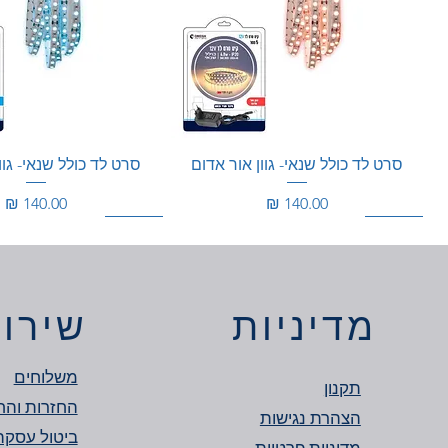
סרט לד כולל שנאי- גוון אור אדום
סרט לד כולל שנאי- גוו
מחיר
מחיר
150W
360W
מוגן מים
150W
מדיניות
שירות
משלוחים
תקנון
החזרות והח
הצהרת נגישות
מדיניות פרטיות