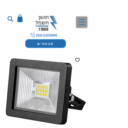
058-5200899
מבצעים