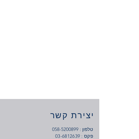
יצירת קשר
טלפון :
058-5200899
: פקס
03-6812639