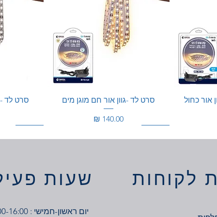
ן אור כחול
סרט לד -גוון אור חם מוגן מים
סרט לד - ג
מחיר
100W
200W
200W
 לקוחות
שעות פעיל
יום ראשון-חמישי : 7:00-16:00