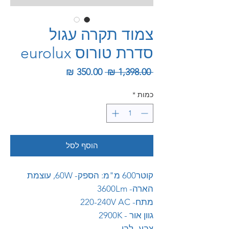
צמוד תקרה עגול
סדרת טורוס eurolux
מחיר רגיל
מחיר מבצע
 ‏1,398.00 ‏₪ 
כמות
*
הוסף לסל
קוטר600 מ"מ: הספק- 60W, עוצמת
הארה- 3600Lm
מתח- 220-240V AC
גוון אור - 2900K
צבע- לבן