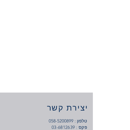
מחיר
יצירת קשר
טלפון :
058-5200899
: פקס
03-6812639