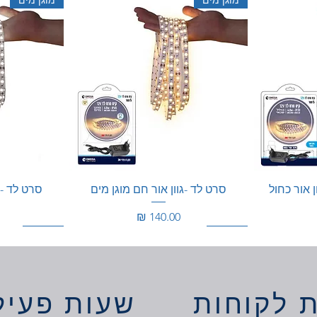
ן אור כחול
סרט לד -גוון אור חם מוגן מים
סרט לד - ג
מחיר
100W
200W
200W
 לקוחות
שעות פעיל