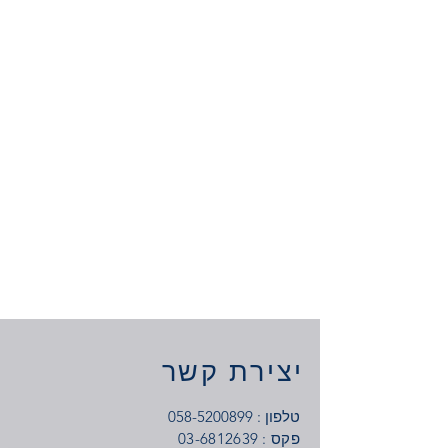
יצירת קשר
טלפון :
058-5200899
: פקס
03-6812639