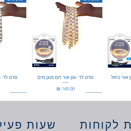
ן אור כחול
סרט לד -גוון אור חם מוגן מים
סרט לד - ג
מחיר
100W
200W
200W
 לקוחות
שעות פעיל