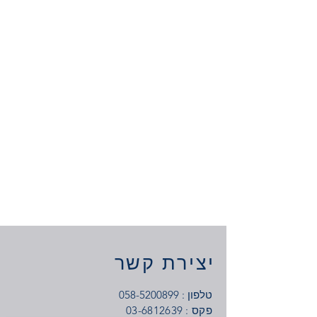
יצירת קשר
טלפון :
058-5200899
: פקס
03-6812639