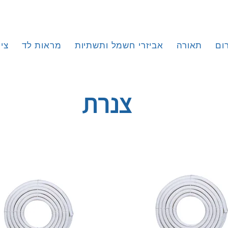
ום
תאורה
אביזרי חשמל ותשתיות
מראות לד
צי
צנרת